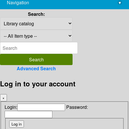
Navigation
▾
library@imsc.res.in
Search:
Advanced Search
Log in to your account
×
Login:
Password: