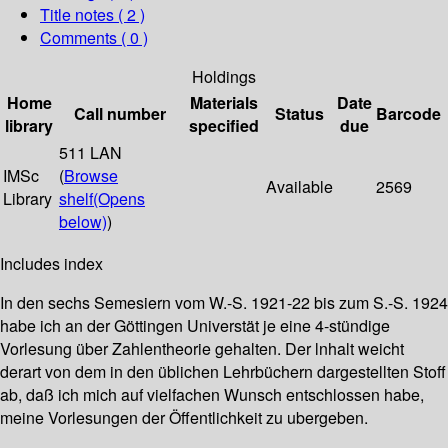
Title notes ( 2 )
Comments ( 0 )
Holdings
Home
Materials
Date
Call number
Status
Barcode
library
specified
due
511 LAN
IMSc
(
Browse
Available
2569
Library
shelf
(Opens
below)
)
Includes index
In den sechs Semesiern vom W.-S. 1921-22 bis zum S.-S. 1924
habe ich an der Göttingen Universtät je eine 4-stündige
Vorlesung über Zahlentheorie gehalten. Der lnhalt weicht
derart von dem in den üblichen Lehrbüchern dargestellten Stoff
ab, daß ich mich auf vielfachen Wunsch entschlossen habe,
meine Vorlesungen der Öffentlichkeit zu ubergeben.