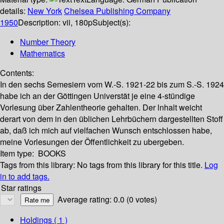
details:
New York
Chelsea Publishing Company
1950
Description:
vii, 180p
Subject(s):
Number Theory
Mathematics
Contents:
In den sechs Semesiern vom W.-S. 1921-22 bis zum S.-S. 1924
habe ich an der Göttingen Universtät je eine 4-stündige
Vorlesung über Zahlentheorie gehalten. Der lnhalt weicht
derart von dem in den üblichen Lehrbüchern dargestellten Stoff
ab, daß ich mich auf vielfachen Wunsch entschlossen habe,
meine Vorlesungen der Öffentlichkeit zu ubergeben.
Item type:
BOOKS
Tags from this library:
No tags from this library for this title.
Log
in to add tags.
Star ratings
Average rating: 0.0 (0 votes)
Holdings
( 1 )