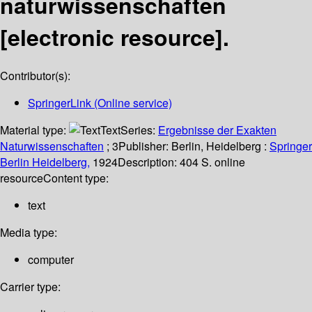
naturwissenschaften
[electronic resource].
Contributor(s):
SpringerLink (Online service)
Material type:
Text
Series:
Ergebnisse der Exakten
Naturwissenschaften
; 3
Publisher:
Berlin, Heidelberg :
Springer
Berlin Heidelberg,
1924
Description:
404 S. online
resource
Content type:
text
Media type:
computer
Carrier type: