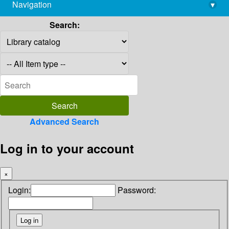
Navigation
▾
library@imsc.res.in
Search:
Advanced Search
Log in to your account
×
Login:
Password: