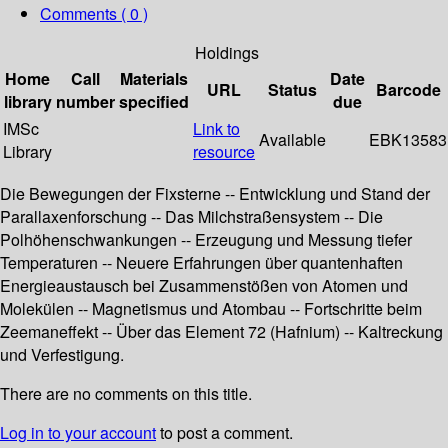
Comments ( 0 )
Holdings
Home
Call
Materials
Date
URL
Status
Barcode
library
number
specified
due
IMSc
Link to
Available
EBK13583
Library
resource
Die Bewegungen der Fixsterne -- Entwicklung und Stand der
Parallaxenforschung -- Das Milchstraßensystem -- Die
Polhöhenschwankungen -- Erzeugung und Messung tiefer
Temperaturen -- Neuere Erfahrungen über quantenhaften
Energieaustausch bei Zusammenstößen von Atomen und
Molekülen -- Magnetismus und Atombau -- Fortschritte beim
Zeemaneffekt -- Über das Element 72 (Hafnium) -- Kaltreckung
und Verfestigung.
There are no comments on this title.
Log in to your account
to post a comment.