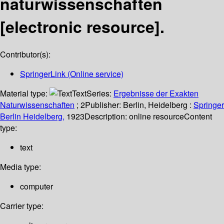
naturwissenschaften
[electronic resource].
Contributor(s):
SpringerLink (Online service)
Material type:
Text
Series:
Ergebnisse der Exakten
Naturwissenschaften
; 2
Publisher:
Berlin, Heidelberg :
Springer
Berlin Heidelberg,
1923
Description:
online resource
Content
type:
text
Media type:
computer
Carrier type: