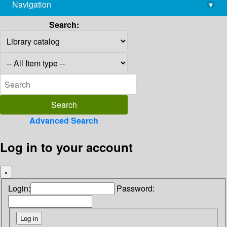
Navigation
▾
library@imsc.res.in
Search:
Advanced Search
Log in to your account
×
Login:
Password: