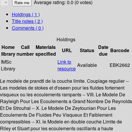
Average rating: 0.0 (0 votes)
Holdings
( 1 )
Title notes ( 2 )
Comments ( 0 )
Holdings
Home
Call
Materials
Date
URL
Status
Barcode
library
number
specified
due
IMSc
Link to
Available
EBK2662
Library
resource
Le modele de prandtl de la couche limite. Couplage regulier --
Les modeles de stokes et d'oseen pour les fluides fortement
visqueux ou les ecoulements rampants -- VIII. Le Modele De
Rayleigh Pour Les Ecoulements a Grand Nombre De Reynolds
Et De Strouhal -- X. Le Modele De Zeytounian Pour Les
Ecoulements De Fluides Peu Visqueux Et Faiblement
compressibles -- XI. le Modele en double couche Limite de
Riley et Stuart pour les ecoulements oscillants a haute