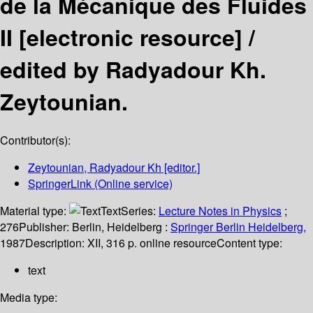
de la Mécanique des Fluides
II
[electronic resource] /
edited by Radyadour Kh.
Zeytounian.
Contributor(s):
Zeytounian, Radyadour Kh
[editor.]
SpringerLink (Online service)
Material type:
Text
Series:
Lecture Notes in Physics
;
276
Publisher:
Berlin, Heidelberg :
Springer Berlin Heidelberg,
1987
Description:
XII, 316 p. online resource
Content type:
text
Media type: