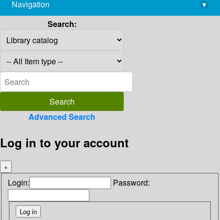
Navigation
▾
library@imsc.res.in
Search:
Advanced Search
Log in to your account
×
Login:
Password: