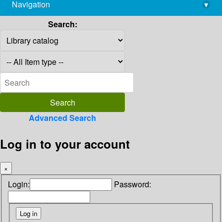
Navigation
▾
library@imsc.res.in
Search:
Advanced Search
Log in to your account
×
Login:
Password: