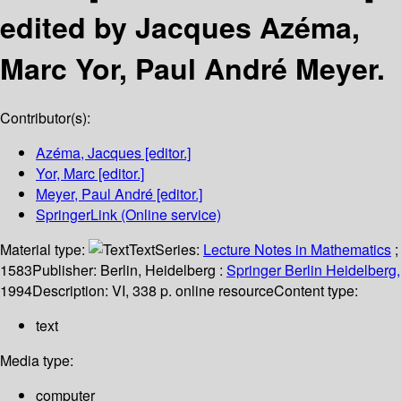
edited by Jacques Azéma,
Marc Yor, Paul André Meyer.
Contributor(s):
Azéma, Jacques
[editor.]
Yor, Marc
[editor.]
Meyer, Paul André
[editor.]
SpringerLink (Online service)
Material type:
Text
Series:
Lecture Notes in Mathematics
;
1583
Publisher:
Berlin, Heidelberg :
Springer Berlin Heidelberg,
1994
Description:
VI, 338 p. online resource
Content type:
text
Media type:
computer