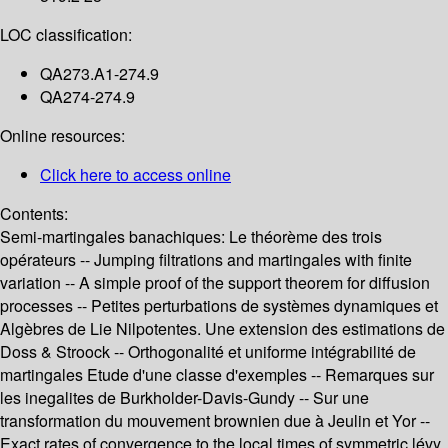
LOC classification:
QA273.A1-274.9
QA274-274.9
Online resources:
Click here to access online
Contents:
Semi-martingales banachiques: Le théorème des trois
opérateurs -- Jumping filtrations and martingales with finite
variation -- A simple proof of the support theorem for diffusion
processes -- Petites perturbations de systèmes dynamiques et
Algèbres de Lie Nilpotentes. Une extension des estimations de
Doss & Stroock -- Orthogonalité et uniforme intégrabilité de
martingales Etude d'une classe d'exemples -- Remarques sur
les inegalites de Burkholder-Davis-Gundy -- Sur une
transformation du mouvement brownien due à Jeulin et Yor --
Exact rates of convergence to the local times of symmetric lévy