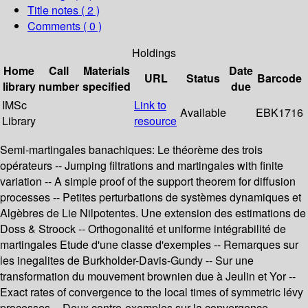
Title notes ( 2 )
Comments ( 0 )
Holdings
Home
Call
Materials
Date
URL
Status
Barcode
library
number
specified
due
IMSc
Link to
Available
EBK1716
Library
resource
Semi-martingales banachiques: Le théorème des trois
opérateurs -- Jumping filtrations and martingales with finite
variation -- A simple proof of the support theorem for diffusion
processes -- Petites perturbations de systèmes dynamiques et
Algèbres de Lie Nilpotentes. Une extension des estimations de
Doss & Stroock -- Orthogonalité et uniforme intégrabilité de
martingales Etude d'une classe d'exemples -- Remarques sur
les inegalites de Burkholder-Davis-Gundy -- Sur une
transformation du mouvement brownien due à Jeulin et Yor --
Exact rates of convergence to the local times of symmetric lévy
processes -- Deux contre-exemples sur la convergence