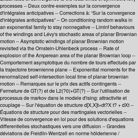
processes -- Deux contre-exemples sur la convergence
d'intégrales anticipatives -- Corrections à: “Sur la convergence
d'intégrales anticipatives” -- On conditioning random walks in
an exponential family to stay nonnegative -- Liminf behaviours
of the windings and Lévy's stochastic areas of planar Brownian
motion -- Asymptotic windings of planar Brownian motion
revisited via the Ornstein-Uhlenbeck process -- Rate of
explosion of the Amperean area of the planar Brownian loop --
Comportement asymptotique du nombre de tours effectués par
la trajectoire brownienne plane -- Exponential moments for the
renormalized self-intersection local time of planar brownian
motion -- Remarques sur le prix des actifs contingents --
Fermeture de GT(?) et de L2(?0)+GT(?) -- Sur l'utilisation de
processus de markov dans le modele d'ising: attractivite et
couplage -- Sur l'équation de structure d[X,X]t=dt?X t? + dXt --
Équations de structure pour des martingales vectorielles --
Vitesse de convergence en loi pour des solutions d'equations
differentielles stochastiques vers une diffusion -- Grandes
déviations de Freidlin-Wentzell en norme hölderienne /