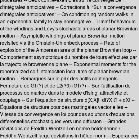
d'intégrales anticipatives -- Corrections à: “Sur la convergence
d'intégrales anticipatives” -- On conditioning random walks in
an exponential family to stay nonnegative -- Liminf behaviours
of the windings and Lévy's stochastic areas of planar Brownian
motion -- Asymptotic windings of planar Brownian motion
revisited via the Ornstein-Uhlenbeck process -- Rate of
explosion of the Amperean area of the planar Brownian loop --
Comportement asymptotique du nombre de tours effectués par
la trajectoire brownienne plane -- Exponential moments for the
renormalized self-intersection local time of planar brownian
motion -- Remarques sur le prix des actifs contingents --
Fermeture de GT(?) et de L2(?0)+GT(?) -- Sur l'utilisation de
processus de markov dans le modele d'ising: attractivite et
couplage -- Sur l'équation de structure d[X,X]t=dt?X t? + dXt --
Équations de structure pour des martingales vectorielles --
Vitesse de convergence en loi pour des solutions d'equations
differentielles stochastiques vers une diffusion -- Grandes
déviations de Freidlin-Wentzell en norme hölderienne /
Freidlin-Wentzell large deviations in hölder norm -- Espérances