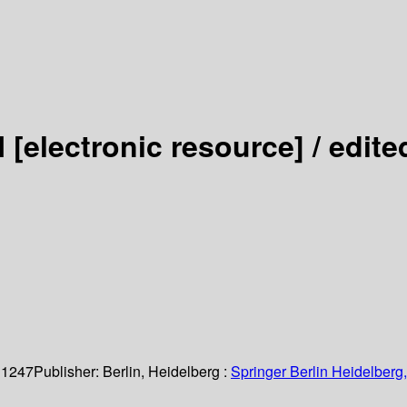
I
[electronic resource] /
edite
 1247
Publisher:
Berlin, Heidelberg :
Springer Berlin Heidelberg,