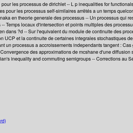
our les processus de dirichlet -- L p inequalities for functional
ites pour les processus self-similaires arrêtés a un temps quelcon
 Tanaka en theorie generale des processus -- Un processus qui
s -- Temps locaux d'intersection et points multiples des process
 dans ?d -- Sur l'equivalent du module de continuite des proce
on UCP et la continuite de certaines integrales stochastiques d
ttant un processus a accroissements independants tangent : Cas 
- Convergence des approximations de mcshane d'une diffusion sur
epian's inequality and commuting semigroups -- Corrections au S
rd)