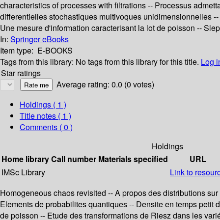
characteristics of processes with filtrations -- Processus adme
differentielles stochastiques multivoques unidimensionnelles -
Une mesure d'information caracterisant la lot de poisson -- Sl
In:
Springer eBooks
Item type:
E-BOOKS
Tags from this library:
No tags from this library for this title.
Log i
Star ratings
Average rating: 0.0 (0 votes)
Holdings
( 1 )
Title notes ( 1 )
Comments ( 0 )
Holdings
Home library
Call number
Materials specified
URL
IMSc Library
Link to resour
Homogeneous chaos revisited -- A propos des distributions sur l
Elements de probabilites quantiques -- Densite en temps petit d
de poisson -- Etude des transformations de Riesz dans les varié