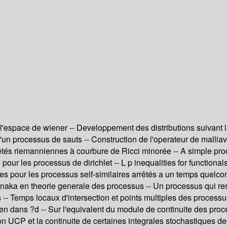
'espace de wiener -- Developpement des distributions suivant le
'un processus de sauts -- Construction de l'operateur de malliav
tés riemanniennes à courbure de Ricci minorée -- A simple proof 
our les processus de dirichlet -- L p inequalities for functional
ites pour les processus self-similaires arrêtés a un temps quelcon
 Tanaka en theorie generale des processus -- Un processus qui
s -- Temps locaux d'intersection et points multiples des process
 dans ?d -- Sur l'equivalent du module de continuite des proce
on UCP et la continuite de certaines integrales stochastiques d