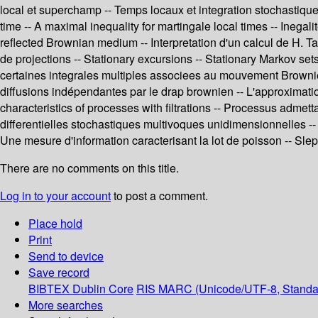
local et superchamp -- Temps locaux et integration stochastique p
time -- A maximal inequality for martingale local times -- Inegal
reflected Brownian medium -- Interpretation d'un calcul de H.
de projections -- Stationary excursions -- Stationary Markov set
certaines integrales multiples associees au mouvement Brownien
diffusions indépendantes par le drap brownien -- L'approximati
characteristics of processes with filtrations -- Processus adme
differentielles stochastiques multivoques unidimensionnelles -
Une mesure d'information caracterisant la lot de poisson -- Sl
There are no comments on this title.
Log in to your account
to post a comment.
Place hold
Print
Send to device
Save record
BIBTEX
Dublin Core
RIS
MARC (Unicode/UTF-8, Standa
More searches