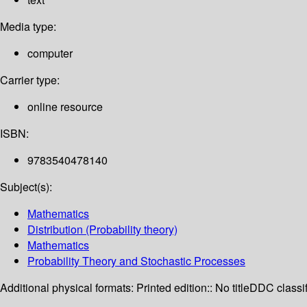
Media type:
computer
Carrier type:
online resource
ISBN:
9783540478140
Subject(s):
Mathematics
Distribution (Probability theory)
Mathematics
Probability Theory and Stochastic Processes
Additional physical formats:
Printed edition:: No title
DDC classif