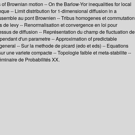
s of Brownian motion -- On the Barlow-Yor inequalities for local
que -- Limit distribution for 1-dimensional diffusion in a
 ressemble au pont Brownien -- Tribus homogenes et commutation
us de levy -- Renormalisation et convergence en loi pour
ssus de diffusion -- Représentation du champ de fluctuation de
ependant d'un parametre -- Approximation of predictable
general -- Sur la methode de picard (edo et eds) -- Equations
 une variete compacte -- Topologie faible et meta-stabilite --
éminaire de Probabilités XX.