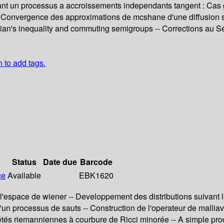
ttant un processus a accroissements independants tangent : Cas 
- Convergence des approximations de mcshane d'une diffusion sur
epian's inequality and commuting semigroups -- Corrections au S
n to add tags.
Status
Date due
Barcode
ce
Available
EBK1620
'espace de wiener -- Developpement des distributions suivant le
'un processus de sauts -- Construction de l'operateur de malliav
tés riemanniennes à courbure de Ricci minorée -- A simple proof 