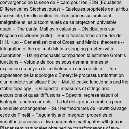
convergence de la série de Picard pour les EDS (Equations
Différentielles Stochastiques) -- Quelques propriétés de la tribu
accessible; les discontinuités d'un processus croissant
intégrable et les discontinuités de sa projection prévisible
duale -- The partial Malliavin calculus -- Distributions sur
l'espace de wiener (suite) -- Sur la transformee de fourier de
H.H. Kuo -- Generalizations of Gross' and Minlos' theorems --
Integration of the optimal risk in a stopping problem with
absorption -- Using stochastic comparison to estimate Green's
functions -- Volume de boules sous-riemanniennes et
explosion du noyau de la chaleur au sens de stein -- Une
application de la topologie d'Emery: le processus information
d'un modele statistique filtre -- Multiplicative functionals and the
stable topology -- On spectral measures of strings and
excursions of quasi diffusions -- Spectral representation of
isotropic random currents -- La loi des grands nombres pour
une suite echangeable -- Sur les theoremes de Hewitt-Savage
et de de Finetti -- Regularity and integrator properties of
variation processes of two-parameter martingales with jumps --
Planar seminartingales obtained by transformations of two-