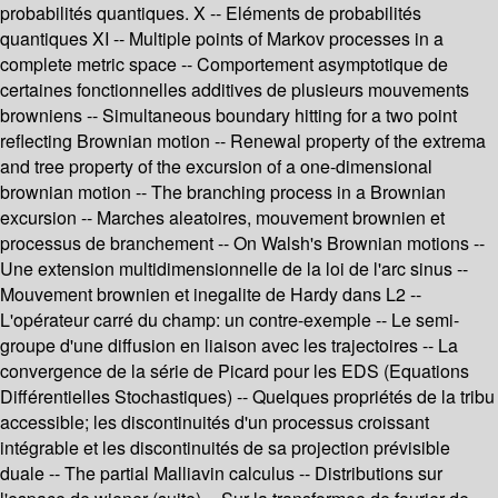
probabilités quantiques. X -- Eléments de probabilités
quantiques XI -- Multiple points of Markov processes in a
complete metric space -- Comportement asymptotique de
certaines fonctionnelles additives de plusieurs mouvements
browniens -- Simultaneous boundary hitting for a two point
reflecting Brownian motion -- Renewal property of the extrema
and tree property of the excursion of a one-dimensional
brownian motion -- The branching process in a Brownian
excursion -- Marches aleatoires, mouvement brownien et
processus de branchement -- On Walsh's Brownian motions --
Une extension multidimensionnelle de la loi de l'arc sinus --
Mouvement brownien et inegalite de Hardy dans L2 --
L'opérateur carré du champ: un contre-exemple -- Le semi-
groupe d'une diffusion en liaison avec les trajectoires -- La
convergence de la série de Picard pour les EDS (Equations
Différentielles Stochastiques) -- Quelques propriétés de la tribu
accessible; les discontinuités d'un processus croissant
intégrable et les discontinuités de sa projection prévisible
duale -- The partial Malliavin calculus -- Distributions sur