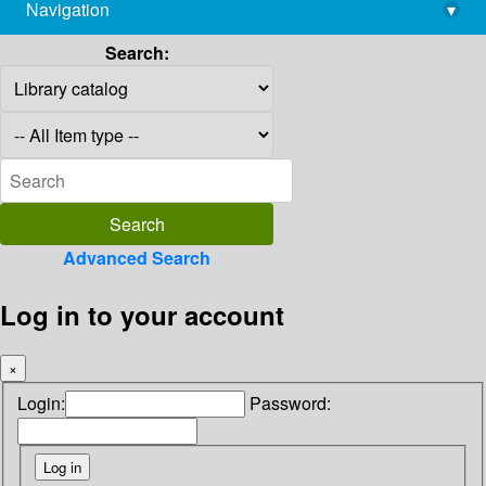
Navigation
▾
library@imsc.res.in
Search:
Advanced Search
Log in to your account
×
Login:
Password: