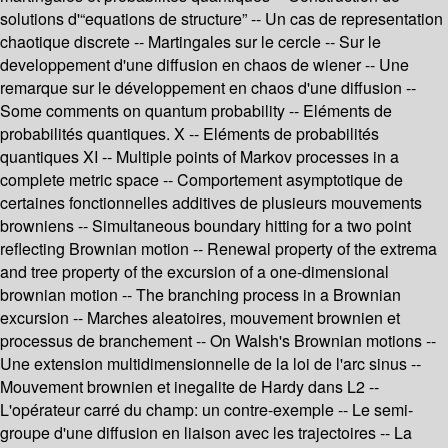
solutions d'“equations de structure” -- Un cas de representation
chaotique discrete -- Martingales sur le cercle -- Sur le
developpement d'une diffusion en chaos de wiener -- Une
remarque sur le développement en chaos d'une diffusion --
Some comments on quantum probability -- Eléments de
probabilités quantiques. X -- Eléments de probabilités
quantiques XI -- Multiple points of Markov processes in a
complete metric space -- Comportement asymptotique de
certaines fonctionnelles additives de plusieurs mouvements
browniens -- Simultaneous boundary hitting for a two point
reflecting Brownian motion -- Renewal property of the extrema
and tree property of the excursion of a one-dimensional
brownian motion -- The branching process in a Brownian
excursion -- Marches aleatoires, mouvement brownien et
processus de branchement -- On Walsh's Brownian motions --
Une extension multidimensionnelle de la loi de l'arc sinus --
Mouvement brownien et inegalite de Hardy dans L2 --
L'opérateur carré du champ: un contre-exemple -- Le semi-
groupe d'une diffusion en liaison avec les trajectoires -- La