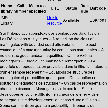
Home
Call
Materials
Date
URL
Status
Barcode
library
number
specified
due
IMSc
Link to
Available
EBK1391
Library
resource
Sur l'interpolation complexe des semigroupes de diffusion --
Les Dérivations Analytiques -- A remark on the class of
martingales with bounded quadratic variation -- The best
estimation of a ratio inequality for continuous martingales -- A
note on the good lambda inequalities -- On the Azéma
martingales -- Etude d'une martingale remarquable -- La
propriete de representation previsible dans la filtration naturelle
d'un ensemble regeneratif -- Equations de structure des
martingales et probabilités quantiques -- Construction de
solutions d'“equations de structure” -- Un cas de representation
chaotique discrete -- Martingales sur le cercle -- Sur le
developpement d'une diffusion en chaos de wiener -- Une
remarque sur le développement en chaos d'une diffusion --
Some comments on quantum probability -- Eléments de