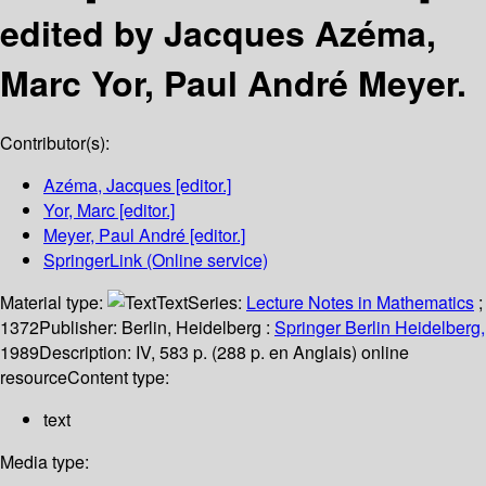
edited by Jacques Azéma,
Marc Yor, Paul André Meyer.
Contributor(s):
Azéma, Jacques
[editor.]
Yor, Marc
[editor.]
Meyer, Paul André
[editor.]
SpringerLink (Online service)
Material type:
Text
Series:
Lecture Notes in Mathematics
;
1372
Publisher:
Berlin, Heidelberg :
Springer Berlin Heidelberg,
1989
Description:
IV, 583 p. (288 p. en Anglais) online
resource
Content type:
text
Media type: