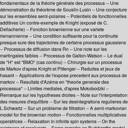
fondamentaux de la théorie générale des processus -- Une
démonstration du théorème de Souslin-Lusin -- Une conjecture
sur les ensembles semi-polaires -- Potentiels de fonctionnelles
additives Un contre-exemple de Knight (exposé de C.
Dellacherie) -- Fonction brownienne sur une variete
riemannienne -- Une condition suffisante pour la continuite
presque sure des trajectoires de certains processus gaussiens
-- Processus de diffusion dans Rn -- Une note sur les
martingales faibles -- Processus de Galton-Watson -- Le dual
de "H" est "BMO" (cas continu) -- Chirurgie sur un processus
de Markov d'apres Knight et Pittenger -- Reduites et jeux de
hasard -- Applications de l'expose precedent aux processus de
markov -- Resultats d'Azéma en "theorie generale des
processus" -- Limites mediales, d'apres Mokobodzki --
Remarque sur les hypotheses droites -- Note sur l'interpretation
des mesures d'equilibre -- Sur les desintegrations regulieres de
L.Schwartz -- Sur un probleme de filtration -- A semi-markovian
model for the brownian motion -- Fonctionnelles multiplicatives
operatrices -- Relaxation in infinite spin systems -- On the
existence of resolvents -- Some remarks on Burkhardt's model