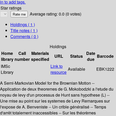
in to add tags.
Star ratings
Average rating: 0.0 (0 votes)
Holdings
( 1 )
Title notes ( 1 )
Comments ( 0 )
Holdings
Home
Call
Materials
Date
URL
Status
Barcode
library
number
specified
due
IMSc
Link to
Available
EBK1222
Library
resource
A Semi-Markovian Model for the Brownian Motion --
Application de deux theoremes de G. Mokobodzki a l'etude du
noyau de levy d'un processus de Hunt sans hypothese (L) --
Une mise au point sur les systemes de Levy Remarques sur
l'expose de A. Benveniste -- Un crible généralisé -- Temps
d'arrêt totalement inaccessibles -- Sur les théorèmes