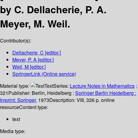
by C. Dellacherie, P. A.
Meyer, M. Weil.
Contributor(s):
Dellacherie, C
[editor.]
Meyer, P. A
[editor.]
Weil, M
[editor.]
SpringerLink (Online service)
Material type:
Text
Series:
Lecture Notes in Mathematics
;
321
Publisher:
Berlin, Heidelberg :
Springer Berlin Heidelberg :
Imprint: Springer,
1973
Description:
VIII, 326 p. online
resource
Content type:
text
Media type: