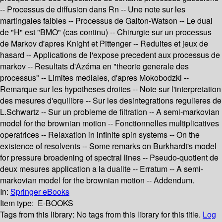
-- Processus de diffusion dans Rn -- Une note sur les
martingales faibles -- Processus de Galton-Watson -- Le dual
de "H" est "BMO" (cas continu) -- Chirurgie sur un processus
de Markov d'apres Knight et Pittenger -- Reduites et jeux de
hasard -- Applications de l'expose precedent aux processus de
markov -- Resultats d'Azéma en "theorie generale des
processus" -- Limites mediales, d'apres Mokobodzki --
Remarque sur les hypotheses droites -- Note sur l'interpretation
des mesures d'equilibre -- Sur les desintegrations regulieres de
L.Schwartz -- Sur un probleme de filtration -- A semi-markovian
model for the brownian motion -- Fonctionnelles multiplicatives
operatrices -- Relaxation in infinite spin systems -- On the
existence of resolvents -- Some remarks on Burkhardt's model
for pressure broadening of spectral lines -- Pseudo-quotient de
deux mesures application a la dualite -- Erratum -- A semi-
markovian model for the brownian motion -- Addendum.
In:
Springer eBooks
Item type:
E-BOOKS
Tags from this library:
No tags from this library for this title.
Log