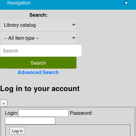
Navigation
▾
library@imsc.res.in
Search:
Advanced Search
Log in to your account
×
Login:
Password: