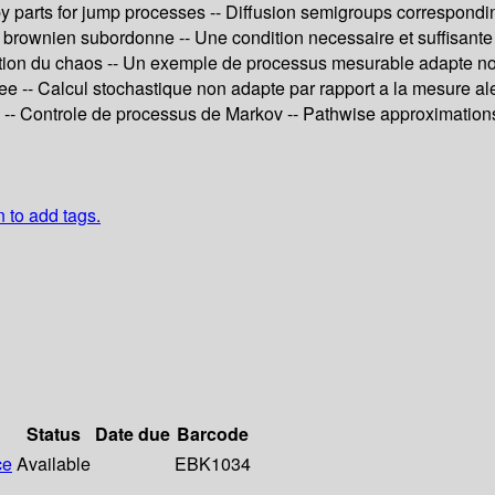
by parts for jump processes -- Diffusion semigroups corresponding
 un brownien subordonne -- Une condition necessaire et suffisan
ion du chaos -- Un exemple de processus mesurable adapte non 
ee -- Calcul stochastique non adapte par rapport a la mesure ale
-- Controle de processus de Markov -- Pathwise approximations of
n to add tags.
Status
Date due
Barcode
ce
Available
EBK1034