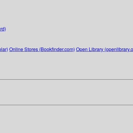
rd)
lar)
Online Stores (Bookfinder.com)
Open Library (openlibrary.o