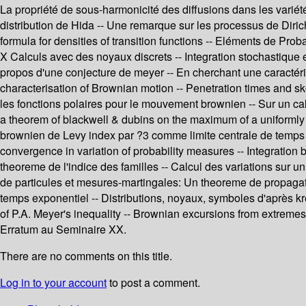
La propriété de sous-harmonicité des diffusions dans les variét
distribution de Hida -- Une remarque sur les processus de Dirich
formula for densities of transition functions -- Eléments de Pr
X Calculs avec des noyaux discrets -- Integration stochastique
propos d'une conjecture de meyer -- En cherchant une caractérisa
characterisation of Brownian motion -- Penetration times and skor
les fonctions polaires pour le mouvement brownien -- Sur un calc
a theorem of blackwell & dubins on the maximum of a uniformly
brownien de Levy index par ?3 comme limite centrale de temps lo
convergence in variation of probability measures -- Integration 
theoreme de l'indice des familles -- Calcul des variations sur
de particules et mesures-martingales: Un theoreme de propagat
temps exponentiel -- Distributions, noyaux, symboles d'après kr
of P.A. Meyer's inequality -- Brownian excursions from extremes 
Erratum au Seminaire XX.
There are no comments on this title.
Log in to your account
to post a comment.