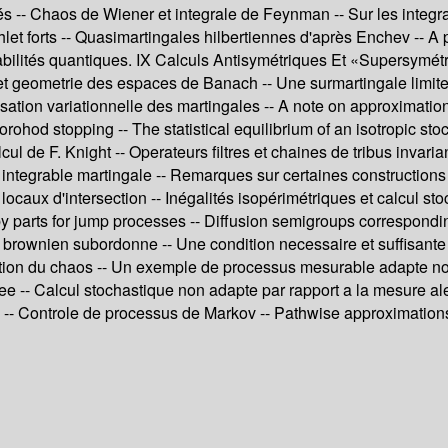
és -- Chaos de Wiener et integrale de Feynman -- Sur les integr
let forts -- Quasimartingales hilbertiennes d'après Enchev -- A 
obabilités quantiques. IX Calculs Antisymétriques Et «Supersymét
 et geometrie des espaces de Banach -- Une surmartingale limite
tion variationnelle des martingales -- A note on approximation f
ohod stopping -- The statistical equilibrium of an isotropic stoc
ul de F. Knight -- Operateurs filtres et chaines de tribus invar
 integrable martingale -- Remarques sur certaines constructio
caux d'intersection -- Inégalités isopérimétriques et calcul sto
by parts for jump processes -- Diffusion semigroups corresponding
 un brownien subordonne -- Une condition necessaire et suffisan
ion du chaos -- Un exemple de processus mesurable adapte non 
ee -- Calcul stochastique non adapte par rapport a la mesure ale
-- Controle de processus de Markov -- Pathwise approximations of