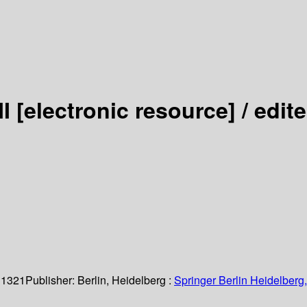
II
[electronic resource] /
edit
 1321
Publisher:
Berlin, Heidelberg :
Springer Berlin Heidelberg,