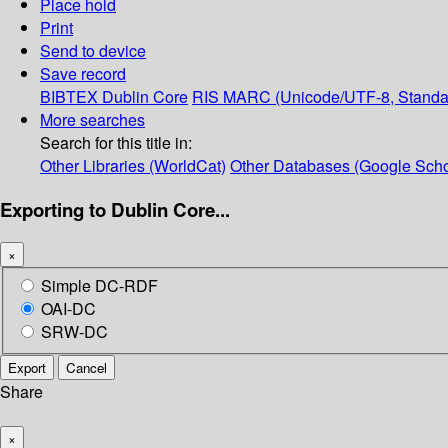
Place hold
Print
Send to device
Save record
BIBTEX
Dublin Core
RIS
MARC (Unicode/UTF-8, Standa
More searches
Search for this title in:
Other Libraries (WorldCat)
Other Databases (Google Scho
Exporting to Dublin Core...
×
Simple DC-RDF
OAI-DC
SRW-DC
Export
Cancel
Share
×