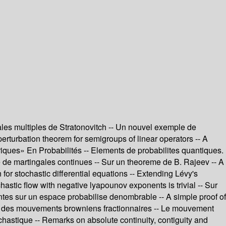
ales multiples de Stratonovitch -- Un nouvel exemple de
perturbation theorem for semigroups of linear operators -- A
riques» En Probabilités -- Elements de probabilites quantiques.
 de martingales continues -- Sur un theoreme de B. Rajeev -- A
or stochastic differential equations -- Extending Lévy's
hastic flow with negative lyapounov exponents is trivial -- Sur
iantes sur un espace probabilise denombrable -- A simple proof of
ns des mouvements browniens fractionnaires -- Le mouvement
chastique -- Remarks on absolute continuity, contiguity and