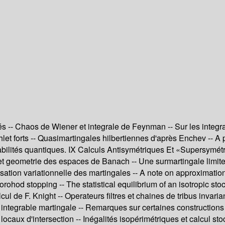
és -- Chaos de Wiener et integrale de Feynman -- Sur les integr
let forts -- Quasimartingales hilbertiennes d'après Enchev -- A 
obabilités quantiques. IX Calculs Antisymétriques Et «Supersymét
 et geometrie des espaces de Banach -- Une surmartingale limite
tion variationnelle des martingales -- A note on approximation f
ohod stopping -- The statistical equilibrium of an isotropic stoc
ul de F. Knight -- Operateurs filtres et chaines de tribus invar
 integrable martingale -- Remarques sur certaines constructio
caux d'intersection -- Inégalités isopérimétriques et calcul sto