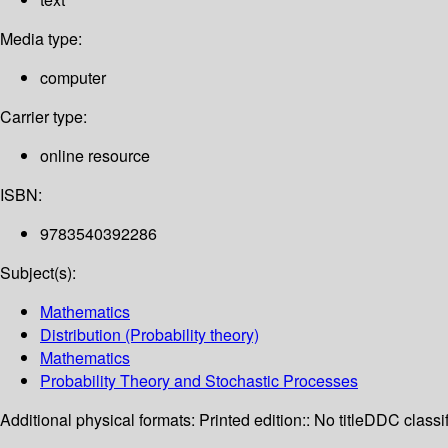
Media type:
computer
Carrier type:
online resource
ISBN:
9783540392286
Subject(s):
Mathematics
Distribution (Probability theory)
Mathematics
Probability Theory and Stochastic Processes
Additional physical formats:
Printed edition:: No title
DDC classif