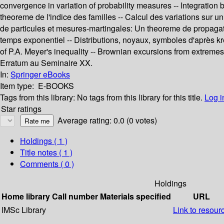
convergence in variation of probability measures -- Integration 
theoreme de l'indice des familles -- Calcul des variations sur
de particules et mesures-martingales: Un theoreme de propagat
temps exponentiel -- Distributions, noyaux, symboles d'après kr
of P.A. Meyer's inequality -- Brownian excursions from extremes 
Erratum au Seminaire XX.
In:
Springer eBooks
Item type:
E-BOOKS
Tags from this library:
No tags from this library for this title.
Log i
Star ratings
Average rating: 0.0 (0 votes)
Holdings
( 1 )
Title notes ( 1 )
Comments ( 0 )
Holdings
Home library
Call number
Materials specified
URL
IMSc Library
Link to resour