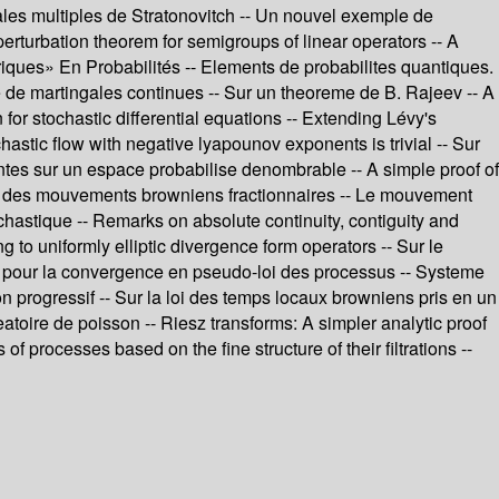
ales multiples de Stratonovitch -- Un nouvel exemple de
perturbation theorem for semigroups of linear operators -- A
riques» En Probabilités -- Elements de probabilites quantiques.
 de martingales continues -- Sur un theoreme de B. Rajeev -- A
or stochastic differential equations -- Extending Lévy's
hastic flow with negative lyapounov exponents is trivial -- Sur
iantes sur un espace probabilise denombrable -- A simple proof of
ns des mouvements browniens fractionnaires -- Le mouvement
chastique -- Remarks on absolute continuity, contiguity and
 to uniformly elliptic divergence form operators -- Sur le
te pour la convergence en pseudo-loi des processus -- Systeme
progressif -- Sur la loi des temps locaux browniens pris en un
atoire de poisson -- Riesz transforms: A simpler analytic proof
 processes based on the fine structure of their filtrations --