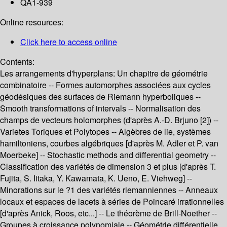
QA1-939
Online resources:
Click here to access online
Contents:
Les arrangements d'hyperplans: Un chapitre de géométrie
combinatoire -- Formes automorphes associées aux cycles
géodésiques des surfaces de Riemann hyperboliques --
Smooth transformations of intervals -- Normalisation des
champs de vecteurs holomorphes (d'après A.-D. Brjuno [2]) --
Varietes Toriques et Polytopes -- Algèbres de lie, systèmes
hamiltoniens, courbes algébriques [d'après M. Adler et P. van
Moerbeke] -- Stochastic methods and differential geometry --
Classification des variétés de dimension 3 et plus [d'après T.
Fujita, S. Iitaka, Y. Kawamata, K. Ueno, E. Viehweg] --
Minorations sur le ?1 des variétés riemanniennes -- Anneaux
locaux et espaces de lacets à séries de Poincaré irrationnelles
[d'après Anick, Roos, etc...] -- Le théorème de Brill-Noether --
Groupes à croissance polynomiale -- Géométrie différentielle