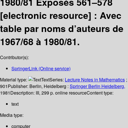
1980/81 Exposés 561–578
[electronic resource] :
Avec
table par noms d’auteurs de
1967/68 à 1980/81.
Contributor(s):
SpringerLink (Online service)
Material type:
Text
Series:
Lecture Notes in Mathematics
;
901
Publisher:
Berlin, Heidelberg :
Springer Berlin Heidelberg,
1981
Description:
III, 299 p. online resource
Content type:
text
Media type:
computer