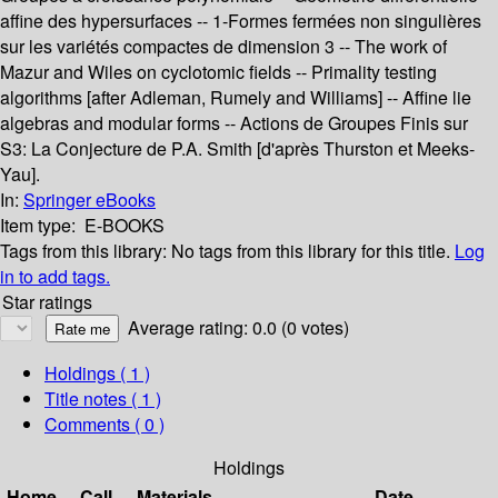
affine des hypersurfaces -- 1-Formes fermées non singulières
sur les variétés compactes de dimension 3 -- The work of
Mazur and Wiles on cyclotomic fields -- Primality testing
algorithms [after Adleman, Rumely and Williams] -- Affine lie
algebras and modular forms -- Actions de Groupes Finis sur
S3: La Conjecture de P.A. Smith [d'après Thurston et Meeks-
Yau].
In:
Springer eBooks
Item type:
E-BOOKS
Tags from this library:
No tags from this library for this title.
Log
in to add tags.
Star ratings
Average rating: 0.0 (0 votes)
Holdings
( 1 )
Title notes ( 1 )
Comments ( 0 )
Holdings
Home
Call
Materials
Date