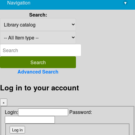
Navigation
▾
library@imsc.res.in
Search:
Advanced Search
Log in to your account
×
Login:
Password: