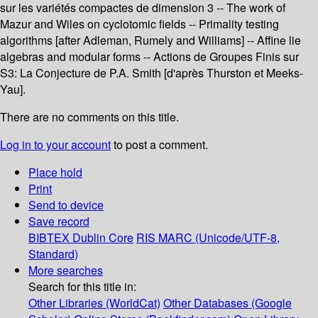
sur les variétés compactes de dimension 3 -- The work of
Mazur and Wiles on cyclotomic fields -- Primality testing
algorithms [after Adleman, Rumely and Williams] -- Affine lie
algebras and modular forms -- Actions de Groupes Finis sur
S3: La Conjecture de P.A. Smith [d'après Thurston et Meeks-
Yau].
There are no comments on this title.
Log in to your account
to post a comment.
Place hold
Print
Send to device
Save record
BIBTEX
Dublin Core
RIS
MARC (Unicode/UTF-8,
Standard)
More searches
Search for this title in:
Other Libraries (WorldCat)
Other Databases (Google