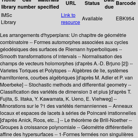
URL
Status
Barcode
library
number
specified
due
IMSc
Link to
Available
EBK954
Library
resource
Les arrangements d'hyperplans: Un chapitre de géométrie
combinatoire -- Formes automorphes associées aux cycles
géodésiques des surfaces de Riemann hyperboliques --
Smooth transformations of intervals -- Normalisation des
champs de vecteurs holomorphes (d'après A.-D. Brjuno [2]) --
Varietes Toriques et Polytopes -- Algèbres de lie, systèmes
hamiltoniens, courbes algébriques [d'après M. Adler et P. van
Moerbeke] -- Stochastic methods and differential geometry --
Classification des variétés de dimension 3 et plus [d'après T.
Fujita, S. Iitaka, Y. Kawamata, K. Ueno, E. Viehweg] --
Minorations sur le ?1 des variétés riemanniennes -- Anneaux
locaux et espaces de lacets à séries de Poincaré irrationnelles
[d'après Anick, Roos, etc...] -- Le théorème de Brill-Noether --
Groupes à croissance polynomiale -- Géométrie différentielle
affine des hypersurfaces -- 1-Formes fermées non singulières