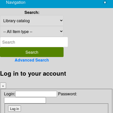
Navigation
▾
library@imsc.res.in
Search:
Advanced Search
Log in to your account
×
Login:
Password: