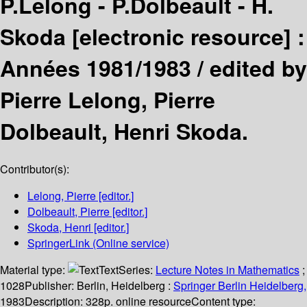
P.Lelong - P.Dolbeault - H.
Skoda
[electronic resource] :
Années 1981/1983 /
edited by
Pierre Lelong, Pierre
Dolbeault, Henri Skoda.
Contributor(s):
Lelong, Pierre
[editor.]
Dolbeault, Pierre
[editor.]
Skoda, Henri
[editor.]
SpringerLink (Online service)
Material type:
Text
Series:
Lecture Notes in Mathematics
;
1028
Publisher:
Berlin, Heidelberg :
Springer Berlin Heidelberg,
1983
Description:
328p. online resource
Content type: