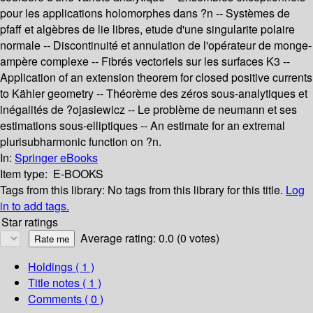
pour les applications holomorphes dans ?n -- Systèmes de
pfaff et algèbres de lie libres, etude d'une singularite polaire
normale -- Discontinuité et annulation de l'opérateur de monge-
ampère complexe -- Fibrés vectoriels sur les surfaces K3 --
Application of an extension theorem for closed positive currents
to Kähler geometry -- Théorème des zéros sous-analytiques et
inégalités de ?ojasiewicz -- Le problème de neumann et ses
estimations sous-elliptiques -- An estimate for an extremal
plurisubharmonic function on ?n.
In:
Springer eBooks
Item type:
E-BOOKS
Tags from this library:
No tags from this library for this title.
Log
in to add tags.
Star ratings
Average rating: 0.0 (0 votes)
Holdings
( 1 )
Title notes ( 1 )
Comments ( 0 )