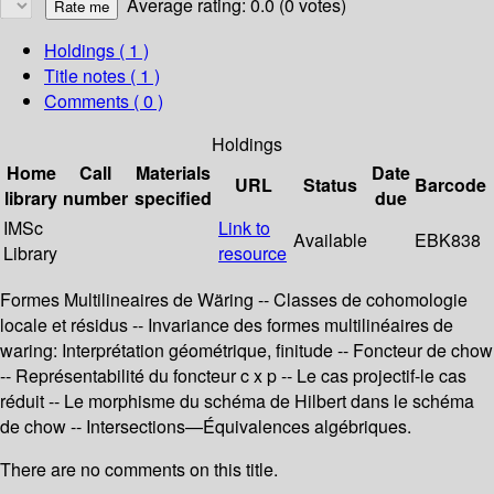
Average rating: 0.0 (0 votes)
Holdings
( 1 )
Title notes ( 1 )
Comments ( 0 )
Holdings
Home
Call
Materials
Date
URL
Status
Barcode
library
number
specified
due
IMSc
Link to
Available
EBK838
Library
resource
Formes Multilineaires de Wäring -- Classes de cohomologie
locale et résidus -- Invariance des formes multilinéaires de
waring: Interprétation géométrique, finitude -- Foncteur de chow
-- Représentabilité du foncteur c x p -- Le cas projectif-le cas
réduit -- Le morphisme du schéma de Hilbert dans le schéma
de chow -- Intersections—Équivalences algébriques.
There are no comments on this title.