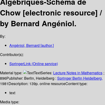
Algébriques-Schéma de
Chow
[electronic resource] /
by Bernard Angéniol.
By:
Angéniol, Bernard
[author.]
Contributor(s):
SpringerLink (Online service)
Material type:
Text
Series:
Lecture Notes in Mathematics
;
896
Publisher:
Berlin, Heidelberg :
Springer Berlin Heidelberg,
1981
Description:
139p. online resource
Content type:
text
Media type: