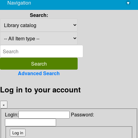
Navigation
▾
library@imsc.res.in
Search:
Advanced Search
Log in to your account
×
Login:
Password: