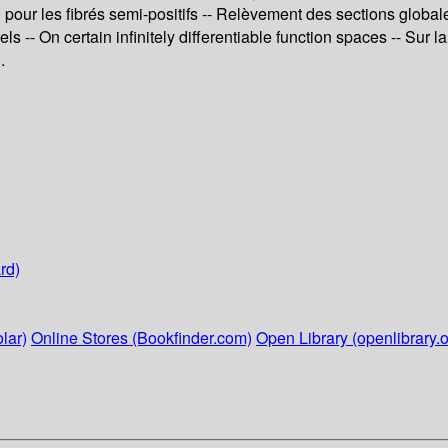
r les fibrés semi-positifs -- Relèvement des sections globales 
riels -- On certain infinitely differentiable function spaces -- 
.
rd)
lar)
Online Stores (Bookfinder.com)
Open Library (openlibrary.o