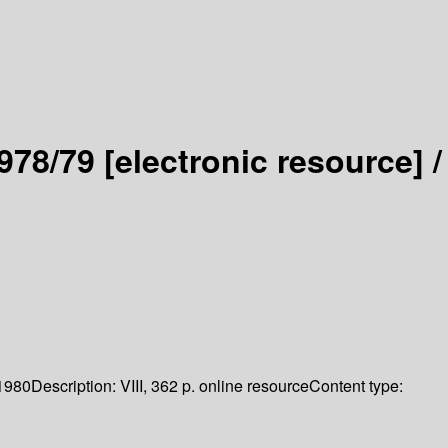
1978/79
[electronic resource] /
1980
Description:
VIII, 362 p. online resource
Content type: