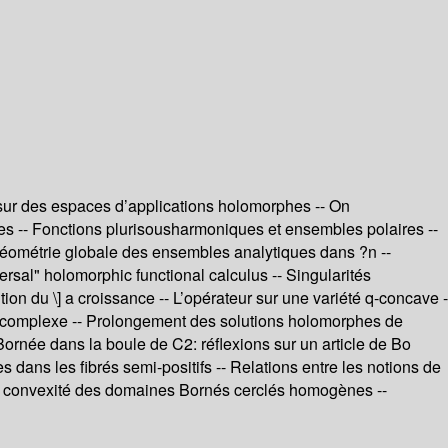
sur des espaces d’applications holomorphes -- On
es -- Fonctions plurisousharmoniques et ensembles polaires --
 géométrie globale des ensembles analytiques dans ?n --
rsal" holomorphic functional calculus -- Singularités
on du \] a croissance -- L’opérateur sur une variété q-concave -
ue complexe -- Prolongement des solutions holomorphes de
e Bornée dans la boule de C2: réflexions sur un article de Bo
dans les fibrés semi-positifs -- Relations entre les notions de
Sur la convexité des domaines Bornés cerclés homogènes --