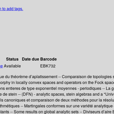
n to add tags.
Status
Date due
Barcode
ce
Available
EBK732
que du théorème d’aplatissement -- Comparaison de topologies 
morphy in locally convex spaces and operators on the Fock spac
ions entieres de type exponentiel moyennes - periodiques -- La
de stein -- (DFN) - analytic spaces, stein algebras and a "Unive
iels canoniques et comparaison de deux méthodes pour la résoluti
ithmétiques -- Martingales conformes sur une variété analytiq
nstants -- Some results on global analytic sets -- Diviseurs d’air