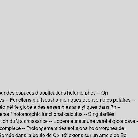
sur des espaces d’applications holomorphes -- On
es -- Fonctions plurisousharmoniques et ensembles polaires --
 géométrie globale des ensembles analytiques dans ?n --
rsal" holomorphic functional calculus -- Singularités
on du \] a croissance -- L’opérateur sur une variété q-concave -
ue complexe -- Prolongement des solutions holomorphes de
e Bornée dans la boule de C2: réflexions sur un article de Bo