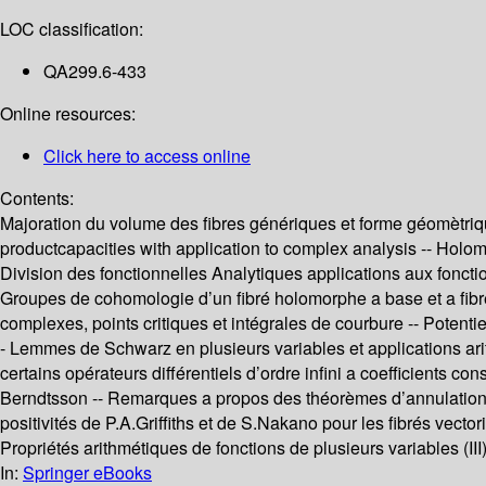
LOC classification:
QA299.6-433
Online resources:
Click here to access online
Contents:
Majoration du volume des fibres génériques et forme géomètri
productcapacities with application to complex analysis -- Holo
Division des fonctionnelles Analytiques applications aux fonct
Groupes de cohomologie d’un fibré holomorphe a base et a fibre 
complexes, points critiques et intégrales de courbure -- Potent
- Lemmes de Schwarz en plusieurs variables et applications ar
certains opérateurs différentiels d’ordre infini a coefficients co
Berndtsson -- Remarques a propos des théorèmes d’annulation pou
positivités de P.A.Griffiths et de S.Nakano pour les fibrés vecto
Propriétés arithmétiques de fonctions de plusieurs variables (III)
In:
Springer eBooks