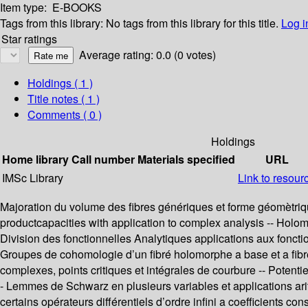
Item type:
E-BOOKS
Tags from this library:
No tags from this library for this title.
Log i
Star ratings
Average rating: 0.0 (0 votes)
Holdings
( 1 )
Title notes ( 1 )
Comments ( 0 )
Holdings
Home library
Call number
Materials specified
URL
IMSc Library
Link to resour
Majoration du volume des fibres génériques et forme géomètri
productcapacities with application to complex analysis -- Holo
Division des fonctionnelles Analytiques applications aux fonct
Groupes de cohomologie d’un fibré holomorphe a base et a fibre 
complexes, points critiques et intégrales de courbure -- Potent
- Lemmes de Schwarz en plusieurs variables et applications ar
certains opérateurs différentiels d’ordre infini a coefficients co