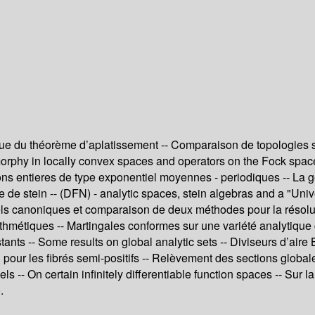
que du théorème d’aplatissement -- Comparaison de topologies 
morphy in locally convex spaces and operators on the Fock spac
ions entieres de type exponentiel moyennes - periodiques -- La
de stein -- (DFN) - analytic spaces, stein algebras and a "Unive
iels canoniques et comparaison de deux méthodes pour la résoluti
ithmétiques -- Martingales conformes sur une variété analytiq
nstants -- Some results on global analytic sets -- Diviseurs d’air
r les fibrés semi-positifs -- Relèvement des sections globales 
riels -- On certain infinitely differentiable function spaces -- 
.