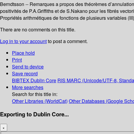
Berndtsson -- Remarques a propos des théorèmes d’annulation pou
positivités de P.A.Griffiths et de S.Nakano pour les fibrés vecto
Propriétés arithmétiques de fonctions de plusieurs variables (III)
There are no comments on this title.
Log in to your account
to post a comment.
Place hold
Print
Send to device
Save record
BIBTEX
Dublin Core
RIS
MARC (Unicode/UTF-8, Standa
More searches
Search for this title in:
Other Libraries (WorldCat)
Other Databases (Google Scho
Exporting to Dublin Core...
×