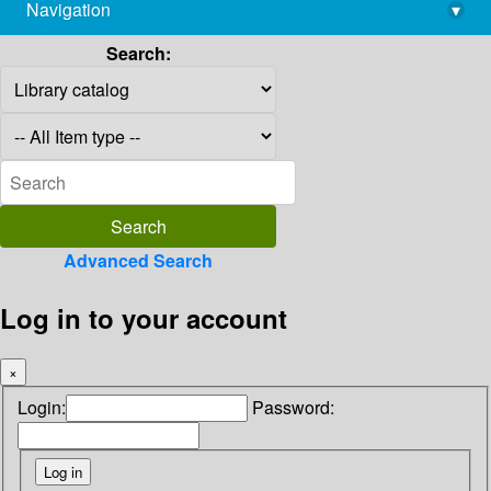
Navigation
▾
library@imsc.res.in
Search:
Advanced Search
Log in to your account
×
Login:
Password: