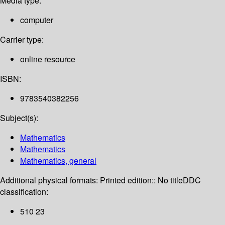
Media type:
computer
Carrier type:
online resource
ISBN:
9783540382256
Subject(s):
Mathematics
Mathematics
Mathematics, general
Additional physical formats:
Printed edition:: No title
DDC
classification:
510 23