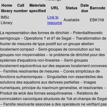
Home
Call
Materials
Date
URL
Status
Barcode
library
number
specified
due
IMSc
Link to
Available
EBK708
Library
resource
La representation des formes de dirichlet -- Potentialtheoretic
semigroups -- Operations ? et d? de Segal -- Transformation de
fourier de mesures de type positif sur un groupe abelien
localement compact -- Semi-groupes de convolution sur les
groupes non moyennables -- le probleme de dirichlet pour des
systemes d'equations non-lineaires -- Semi-groupes
localement equicontinus sur des espaces localement convexes
-- Familles resolvantes de mesures -- Cones simpliciaux de
fonctions surhamoniques -- Singularites non essentielles des
solutions des equations aux derivees partielles -- Images
numeriques, principe du maximum generalise, et resolvantes --
Produit de wick des formes sesquilineaires -- Relations de
commutation canoniques structures de ?ok et champs de Segal
-- Famille resolvante associee a des operateurs ne verifiant pas