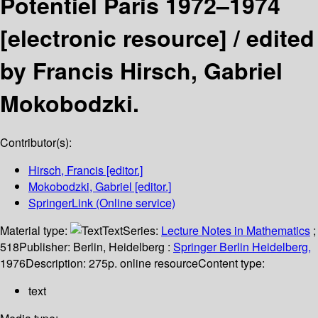
Potentiel Paris 1972–1974
[electronic resource] /
edited
by Francis Hirsch, Gabriel
Mokobodzki.
Contributor(s):
Hirsch, Francis
[editor.]
Mokobodzki, Gabriel
[editor.]
SpringerLink (Online service)
Material type:
Text
Series:
Lecture Notes in Mathematics
;
518
Publisher:
Berlin, Heidelberg :
Springer Berlin Heidelberg,
1976
Description:
275p. online resource
Content type:
text