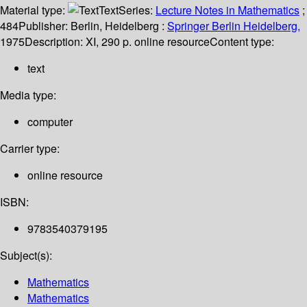
Material type:
Text
Series:
Lecture Notes in Mathematics
;
484
Publisher:
Berlin, Heidelberg :
Springer Berlin Heidelberg,
1975
Description:
XI, 290 p. online resource
Content type:
text
Media type:
computer
Carrier type:
online resource
ISBN:
9783540379195
Subject(s):
Mathematics
Mathematics