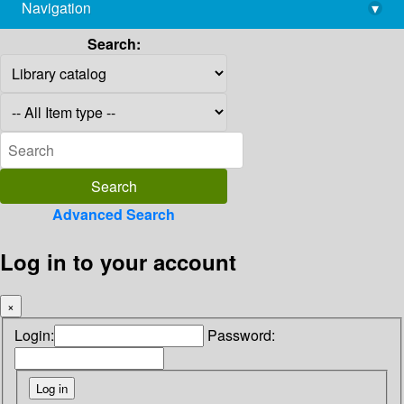
Navigation
▾
library@imsc.res.in
Search:
Advanced Search
Log in to your account
×
Login:
Password: