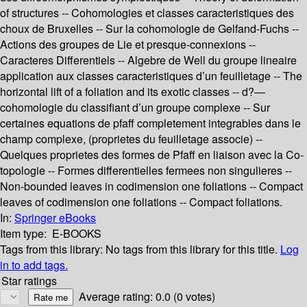
of structures -- Cohomologies et classes caracteristiques des
choux de Bruxelles -- Sur la cohomologie de Gelfand-Fuchs --
Actions des groupes de Lie et presque-connexions --
Caracteres Differentiels -- Algebre de Well du groupe lineaire
application aux classes caracteristiques d’un feuilletage -- The
horizontal lift of a foliation and its exotic classes -- d?—
cohomologie du classifiant d’un groupe complexe -- Sur
certaines equations de pfaff completement integrables dans le
champ complexe, (proprietes du feuilletage associe) --
Quelques proprietes des formes de Pfaff en liaison avec la Co-
topologie -- Formes differentielles fermees non singulieres --
Non-bounded leaves in codimension one foliations -- Compact
leaves of codimension one foliations -- Compact foliations.
In:
Springer eBooks
Item type:
E-BOOKS
Tags from this library:
No tags from this library for this title.
Log
in to add tags.
Star ratings
Average rating: 0.0 (0 votes)