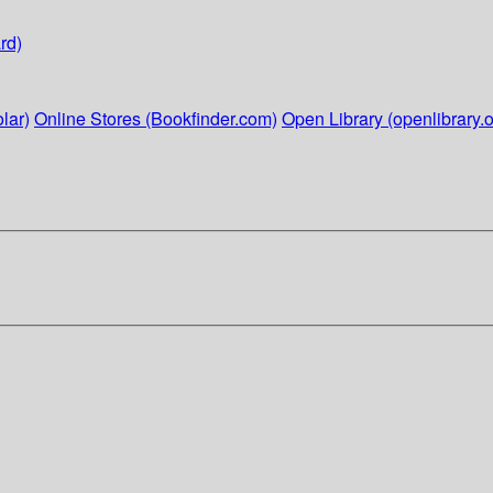
rd)
lar)
Online Stores (Bookfinder.com)
Open Library (openlibrary.o