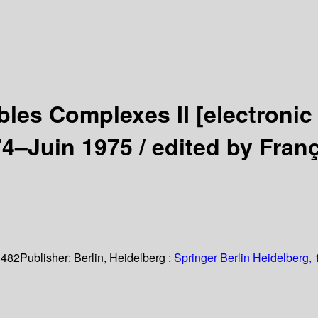
ables Complexes II
[electronic
74–Juin 1975 /
edited by Fran
 482
Publisher:
Berlin, Heidelberg :
Springer Berlin Heidelberg,