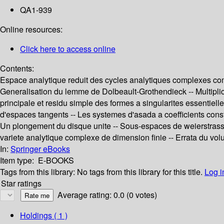
QA1-939
Online resources:
Click here to access online
Contents:
Espace analytique reduit des cycles analytiques complexes co
Generalisation du lemme de Dolbeault-Grothendieck -- Multiplicit
principale et residu simple des formes a singularites essentielle
d'espaces tangents -- Les systemes d'asada a coefficients con
Un plongement du disque unite -- Sous-espaces de weierstrass --
variete analytique complexe de dimension finie -- Errata du vo
In:
Springer eBooks
Item type:
E-BOOKS
Tags from this library:
No tags from this library for this title.
Log i
Star ratings
Average rating: 0.0 (0 votes)
Holdings
( 1 )