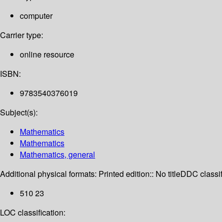
computer
Carrier type:
online resource
ISBN:
9783540376019
Subject(s):
Mathematics
Mathematics
Mathematics, general
Additional physical formats:
Printed edition:: No title
DDC classif
510 23
LOC classification: