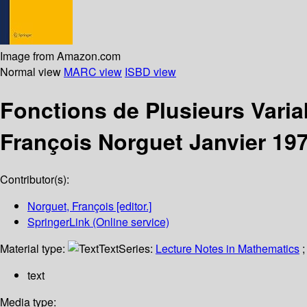
Image from Amazon.com
Normal view
MARC view
ISBD view
Fonctions de Plusieurs Vari
François Norguet Janvier 19
Contributor(s):
Norguet, François
[editor.]
SpringerLink (Online service)
Material type:
Text
Series:
Lecture Notes in Mathematics
;
text
Media type: