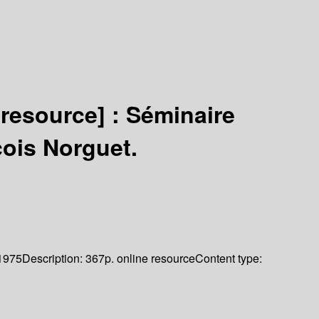
 resource] :
Séminaire
çois Norguet.
1975
Description:
367p. online resource
Content type: