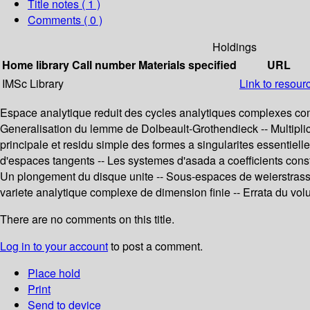
Title notes ( 1 )
Comments ( 0 )
Holdings
Home library
Call number
Materials specified
URL
IMSc Library
Link to resour
Espace analytique reduit des cycles analytiques complexes co
Generalisation du lemme de Dolbeault-Grothendieck -- Multiplicit
principale et residu simple des formes a singularites essentielle
d'espaces tangents -- Les systemes d'asada a coefficients con
Un plongement du disque unite -- Sous-espaces de weierstrass --
variete analytique complexe de dimension finie -- Errata du vo
There are no comments on this title.
Log in to your account
to post a comment.
Place hold
Print
Send to device