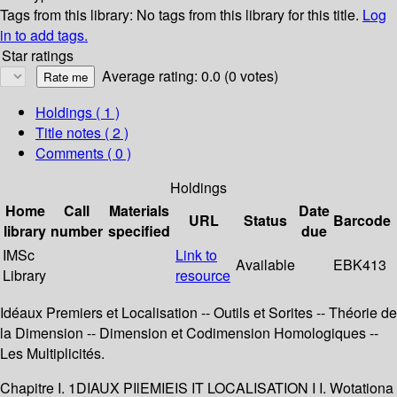
Tags from this library:
No tags from this library for this title.
Log
in to add tags.
Star ratings
Average rating: 0.0 (0 votes)
Holdings
( 1 )
Title notes ( 2 )
Comments ( 0 )
Holdings
Home
Call
Materials
Date
URL
Status
Barcode
library
number
specified
due
IMSc
Link to
Available
EBK413
Library
resource
Idéaux Premiers et Localisation -- Outils et Sorites -- Théorie de
la Dimension -- Dimension et Codimension Homologiques --
Les Multiplicités.
Chapitre I. 1DIAUX PIlEMIEIS IT LOCALISATION I I. Wotationa