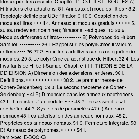
Ideaux pre. iers associe. Chapitre 11. OUTILS IT SOUTES A)
Filtr·ations et graduations. 8 I. Anneaux et modules filtres • 8 2.
Topologie definie par UDe filtration 9 10 3. Coapletion des
modules filtres • • • II 4. Anneaux et modules graduis • • • • • 5.
au tout redevient noethirien; filtrations ~-adiques. 15 20 6.
Modules differentiels filtres•••••••••••• B) Polynoaes de Hilbert-
SamueL ••••••••••• 26 I. Rappel sur les polynOmes Ii valeurs
entieres•••• 26 27 2. Fonctions additives sur les categories de
modules. 29 3. Le polynOme caractiristique de Hilbert 32 4. Les
invariants de Hilbert-Samuel Chapitre 111. T1I£ORlE DE LA
DDlE!ISION A) Dimension des extensions. entieres. 38 I.
Definitions. • • • • • • • • • • • • 38 2. Le premier theore- de
Cohen-Seidenberg. 39 3. Le second theoreme de Cohen-
Seidenberg • 4I B) Dimension dans les anneaux noetheriens.
43 I. Dimension d'un module. • • • 43 2. Le cas semi-local
noetherien 44 3. Syste. es de parametres 47 C) Anneaux
normaux 48 I. caracterisation des anneaux normaux. 48 2.
Proprietes des anneaux noraaux 51 3. Fermeture integrale. 53
D) Anneaux de polynomes. • • • • • 54 I.
Item type:
E-BOOKS