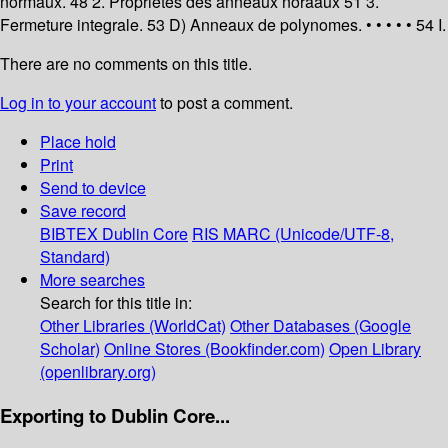
normaux. 48 2. Proprietes des anneaux noraaux 51 3.
Fermeture integrale. 53 D) Anneaux de polynomes. • • • • • 54 I.
There are no comments on this title.
Log in to your account
to post a comment.
Place hold
Print
Send to device
Save record
BIBTEX
Dublin Core
RIS
MARC (Unicode/UTF-8,
Standard)
More searches
Search for this title in:
Other Libraries (WorldCat)
Other Databases (Google
Scholar)
Online Stores (Bookfinder.com)
Open Library
(openlibrary.org)
Exporting to Dublin Core...