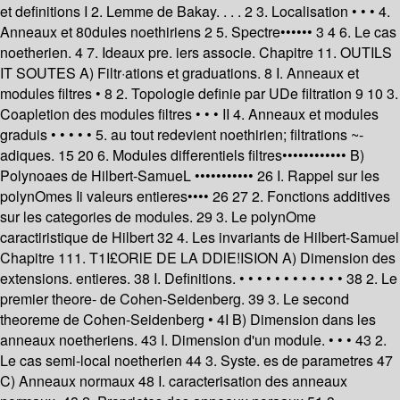
et definitions I 2. Lemme de Bakay. . . . 2 3. Localisation • • • 4.
Anneaux et 80dules noethiriens 2 5. Spectre•••••• 3 4 6. Le cas
noetherien. 4 7. Ideaux pre. iers associe. Chapitre 11. OUTILS
IT SOUTES A) Filtr·ations et graduations. 8 I. Anneaux et
modules filtres • 8 2. Topologie definie par UDe filtration 9 10 3.
Coapletion des modules filtres • • • II 4. Anneaux et modules
graduis • • • • • 5. au tout redevient noethirien; filtrations ~-
adiques. 15 20 6. Modules differentiels filtres•••••••••••• B)
Polynoaes de Hilbert-SamueL ••••••••••• 26 I. Rappel sur les
polynOmes Ii valeurs entieres•••• 26 27 2. Fonctions additives
sur les categories de modules. 29 3. Le polynOme
caractiristique de Hilbert 32 4. Les invariants de Hilbert-Samuel
Chapitre 111. T1I£ORlE DE LA DDlE!ISION A) Dimension des
extensions. entieres. 38 I. Definitions. • • • • • • • • • • • • 38 2. Le
premier theore- de Cohen-Seidenberg. 39 3. Le second
theoreme de Cohen-Seidenberg • 4I B) Dimension dans les
anneaux noetheriens. 43 I. Dimension d'un module. • • • 43 2.
Le cas semi-local noetherien 44 3. Syste. es de parametres 47
C) Anneaux normaux 48 I. caracterisation des anneaux