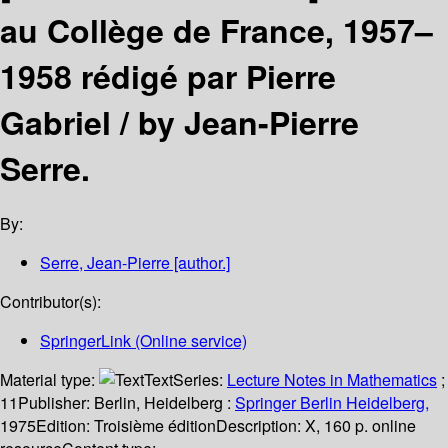
au Collège de France, 1957–
1958 rédigé par Pierre
Gabriel /
by Jean-Pierre
Serre.
By:
Serre, Jean-Pierre
[author.]
Contributor(s):
SpringerLink (Online service)
Material type:
Text
Series:
Lecture Notes in Mathematics
;
11
Publisher:
Berlin, Heidelberg :
Springer Berlin Heidelberg,
1975
Edition:
Troisième édition
Description:
X, 160 p. online