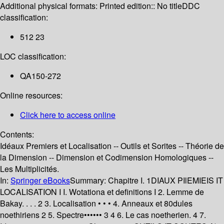
Additional physical formats:
Printed edition:: No title
DDC
classification:
512 23
LOC classification:
QA150-272
Online resources:
Click here to access online
Contents:
Idéaux Premiers et Localisation -- Outils et Sorites -- Théorie de
la Dimension -- Dimension et Codimension Homologiques --
Les Multiplicités.
In:
Springer eBooks
Summary:
Chapitre I. 1DIAUX PIlEMIEIS IT
LOCALISATION I I. Wotationa et definitions I 2. Lemme de
Bakay. . . . 2 3. Localisation • • • 4. Anneaux et 80dules
noethiriens 2 5. Spectre•••••• 3 4 6. Le cas noetherien. 4 7.