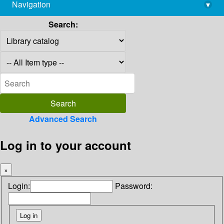
Navigation
▾
library@imsc.res.in
Search:
Advanced Search
Log in to your account
×
Login:
Password: