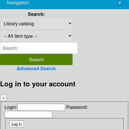
Navigation
▾
library@imsc.res.in
Search:
Advanced Search
Log in to your account
×
Login:
Password: