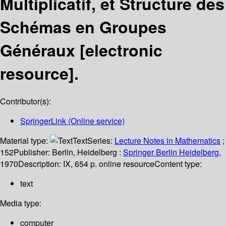
Multiplicatif, et Structure des
Schémas en Groupes
Généraux
[electronic
resource].
Contributor(s):
SpringerLink (Online service)
Material type:
Text
Series:
Lecture Notes in Mathematics
;
152
Publisher:
Berlin, Heidelberg :
Springer Berlin Heidelberg,
1970
Description:
IX, 654 p. online resource
Content type:
text
Media type:
computer