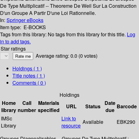
De Type Multiplicatif -- Theoreme De Weil Sur La Construction
D'un Groupe A Partir D'une Loi Rationnelle.
In:
Springer eBooks
Item type:
E-BOOKS
Tags from this library:
No tags from this library for this title.
Log
in to add tags.
Star ratings
Average rating: 0.0 (0 votes)
Holdings
( 1 )
Title notes ( 1 )
Comments ( 0 )
Holdings
Home
Call
Materials
Date
URL
Status
Barcode
library
number
specified
due
IMSc
Link to
Available
EBK290
Library
resource
Groupes Diagonalisables -- Groupes De Type Multiplicatif :