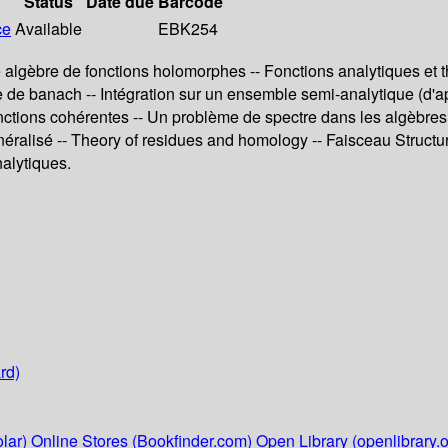
Status
Date due
Barcode
ce
Available
EBK254
 algèbre de fonctions holomorphes -- Fonctions analytiques et
 de banach -- Intégration sur un ensemble semi-analytique (d'
ions cohérentes -- Un problème de spectre dans les algèbres c
énéralisé -- Theory of residues and homology -- Faisceau Struc
alytiques.
rd)
lar)
Online Stores (Bookfinder.com)
Open Library (openlibrary.o