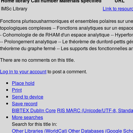
Home library
Call number
Materials specified
URL
IMSc Library
Link to resour
Fonctions plurisousharmoniques et ensembles polaires sur une
topologiques complexes -- Fonctions analytiques sur un espace
- Cohomologie de de RHAM d'un espace analytique -- Hyperfonct
-- Prolongement analytique -- Le théorème de dunford-pettis g
théorème du graphe fermé -- Les supports des fonctionnelles an
There are no comments on this title.
Log in to your account
to post a comment.
Place hold
Print
Send to device
Save record
BIBTEX
Dublin Core
RIS
MARC (Unicode/UTF-8, Standa
More searches
Search for this title in:
Other Libraries (WorldCat)
Other Databases (Google Scho