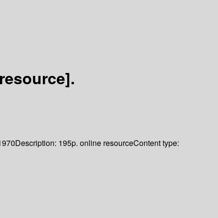
 resource].
1970
Description:
195p. online resource
Content type: