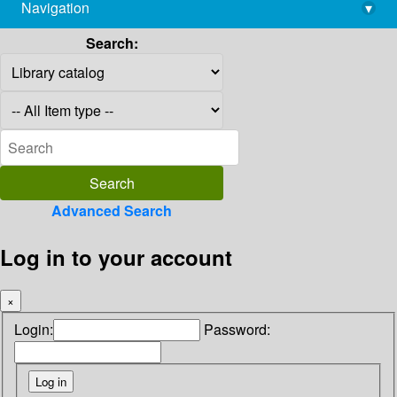
Navigation
▾
library@imsc.res.in
Search:
Advanced Search
Log in to your account
×
Login:
Password: