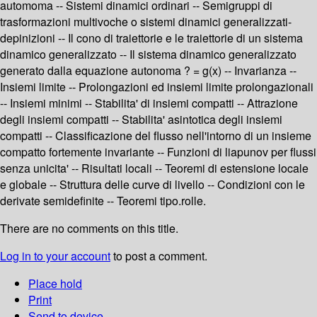
automoma -- Sistemi dinamici ordinari -- Semigruppi di
trasformazioni multivoche o sistemi dinamici generalizzati-
depinizioni -- Il cono di traiettorie e le traiettorie di un sistema
dinamico generalizzato -- Il sistema dinamico generalizzato
generato dalla equazione autonoma ? = g(x) -- Invarianza --
Insiemi limite -- Prolongazioni ed insiemi limite prolongazionali
-- Insiemi minimi -- Stabilita' di insiemi compatti -- Attrazione
degli insiemi compatti -- Stabilita' asintotica degli insiemi
compatti -- Classificazione del flusso nell'intorno di un insieme
compatto fortemente invariante -- Funzioni di liapunov per flussi
senza unicita' -- Risultati locali -- Teoremi di estensione locale
e globale -- Struttura delle curve di livello -- Condizioni con le
derivate semidefinite -- Teoremi tipo.rolle.
There are no comments on this title.
Log in to your account
to post a comment.
Place hold
Print
Send to device