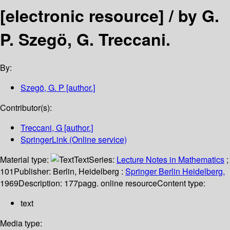
[electronic resource] /
by G.
P. Szegö, G. Treccani.
By:
Szegö, G. P
[author.]
Contributor(s):
Treccani, G
[author.]
SpringerLink (Online service)
Material type:
Text
Series:
Lecture Notes in Mathematics
;
101
Publisher:
Berlin, Heidelberg :
Springer Berlin Heidelberg,
1969
Description:
177pagg. online resource
Content type:
text
Media type: