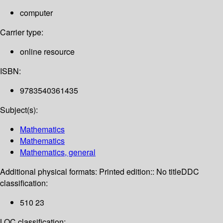
computer
Carrier type:
online resource
ISBN:
9783540361435
Subject(s):
Mathematics
Mathematics
Mathematics, general
Additional physical formats:
Printed edition:: No title
DDC
classification:
510 23
LOC classification: