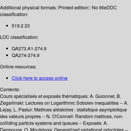
Additional physical formats:
Printed edition:: No title
DDC
classification:
519.2 23
LOC classification:
QA273.A1-274.9
QA274-274.9
Online resources:
Click here to access online
Contents:
Cours spécialisés et exposés thématiques: A. Guionnet, B.
Zegarlinski: Lectures on Logarithmic Sobolev inequalities -- A.
Lejay, L. Pastur: Matrices aléatoires : statistique asymptotique
des valeurs propres -- N. O'Connell: Random matrices, non-
colliding particle systems and queues -- Exposés: A.
Dermoune, O. Moutsinga: Generalized variational principles --