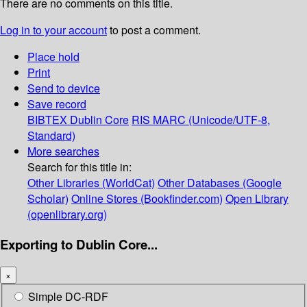
There are no comments on this title.
Log in to your account
to post a comment.
Place hold
Print
Send to device
Save record
BIBTEX
Dublin Core
RIS
MARC (Unicode/UTF-8,
Standard)
More searches
Search for this title in:
Other Libraries (WorldCat)
Other Databases (Google
Scholar)
Online Stores (Bookfinder.com)
Open Library
(openlibrary.org)
Exporting to Dublin Core...
×
Simple DC-RDF