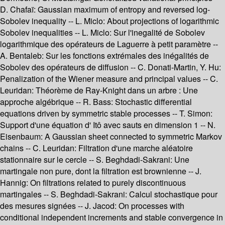
D. Chafaï: Gaussian maximum of entropy and reversed log-
Sobolev inequality -- L. Miclo: About projections of logarithmic
Sobolev inequalities -- L. Miclo: Sur l'inegalité de Sobolev
logarithmique des opérateurs de Laguerre à petit paramètre --
A. Bentaleb: Sur les fonctions extrémales des inégalités de
Sobolev des opérateurs de diffusion -- C. Donati-Martin, Y. Hu:
Penalization of the Wiener measure and principal values -- C.
Leuridan: Théorème de Ray-Knight dans un arbre : Une
approche algébrique -- R. Bass: Stochastic differential
equations driven by symmetric stable processes -- T. Simon:
Support d'une équation d' Itô avec sauts en dimension 1 -- N.
Eisenbaum: A Gaussian sheet connected to symmetric Markov
chains -- C. Leuridan: Filtration d'une marche aléatoire
stationnaire sur le cercle -- S. Beghdadi-Sakrani: Une
martingale non pure, dont la filtration est brownienne -- J.
Hannig: On filtrations related to purely discontinuous
martingales -- S. Beghdadi-Sakrani: Calcul stochastique pour
des mesures signées -- J. Jacod: On processes with
conditional independent increments and stable convergence in