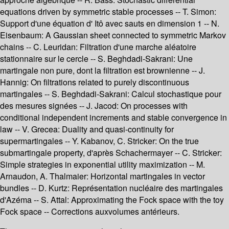
equations driven by symmetric stable processes -- T. Simon:
Support d'une équation d' Itô avec sauts en dimension 1 -- N.
Eisenbaum: A Gaussian sheet connected to symmetric Markov
chains -- C. Leuridan: Filtration d'une marche aléatoire
stationnaire sur le cercle -- S. Beghdadi-Sakrani: Une
martingale non pure, dont la filtration est brownienne -- J.
Hannig: On filtrations related to purely discontinuous
martingales -- S. Beghdadi-Sakrani: Calcul stochastique pour
des mesures signées -- J. Jacod: On processes with
conditional independent increments and stable convergence in
law -- V. Grecea: Duality and quasi-continuity for
supermartingales -- Y. Kabanov, C. Stricker: On the true
submartingale property, d'après Schachermayer -- C. Stricker:
Simple strategies in exponential utility maximization -- M.
Arnaudon, A. Thalmaier: Horizontal martingales in vector
bundles -- D. Kurtz: Représentation nucléaire des martingales
d'Azéma -- S. Attal: Approximating the Fock space with the toy
Fock space -- Corrections auxvolumes antérieurs.