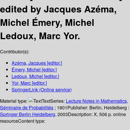
edited by Jacques Azéma,
Michel Émery, Michel
Ledoux, Marc Yor.
Contributor(s):
Azéma, Jacques
[editor.]
Émery, Michel
[editor.]
Ledoux, Michel
[editor.]
Yor, Marc
[editor.]
SpringerLink (Online service)
Material type:
Text
Series:
Lecture Notes in Mathematics,
Séminaire de Probabilités
; 1801
Publisher:
Berlin, Heidelberg :
Springer Berlin Heidelberg,
2003
Description:
X, 506 p. online
resource
Content type: