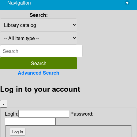
Navigation
▾
library@imsc.res.in
Search:
Advanced Search
Log in to your account
×
Login:
Password: