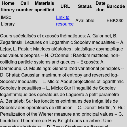
Home
Call
Materials
Date
URL
Status
Barcode
library
number
specified
due
IMSc
Link to
Available
EBK230
Library
resource
Cours spécialisés et exposés thématiques: A. Guionnet, B.
Zegarlinski: Lectures on Logarithmic Sobolev inequalities -- A.
Lejay, L. Pastur: Matrices aléatoires : statistique asymptotique
des valeurs propres -- N. O'Connell: Random matrices, non-
colliding particle systems and queues -- Exposés: A.
Dermoune, O. Moutsinga: Generalized variational principles --
D. Chafaï: Gaussian maximum of entropy and reversed log-
Sobolev inequality -- L. Miclo: About projections of logarithmic
Sobolev inequalities -- L. Miclo: Sur l'inegalité de Sobolev
logarithmique des opérateurs de Laguerre à petit paramètre --
A. Bentaleb: Sur les fonctions extrémales des inégalités de
Sobolev des opérateurs de diffusion -- C. Donati-Martin, Y. Hu:
Penalization of the Wiener measure and principal values -- C.
Leuridan: Théorème de Ray-Knight dans un arbre : Une
approche algébrique -- R. Bass: Stochastic differential