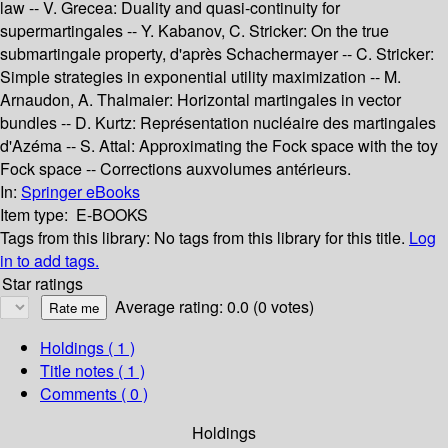
law -- V. Grecea: Duality and quasi-continuity for
supermartingales -- Y. Kabanov, C. Stricker: On the true
submartingale property, d'après Schachermayer -- C. Stricker:
Simple strategies in exponential utility maximization -- M.
Arnaudon, A. Thalmaier: Horizontal martingales in vector
bundles -- D. Kurtz: Représentation nucléaire des martingales
d'Azéma -- S. Attal: Approximating the Fock space with the toy
Fock space -- Corrections auxvolumes antérieurs.
In:
Springer eBooks
Item type:
E-BOOKS
Tags from this library:
No tags from this library for this title.
Log
in to add tags.
Star ratings
Average rating: 0.0 (0 votes)
Holdings
( 1 )
Title notes ( 1 )
Comments ( 0 )
Holdings