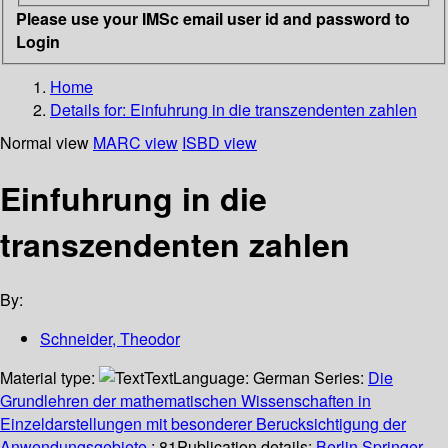
Please use your IMSc email user id and password to
Login
Home
Details for:
Einfuhrung in die transzendenten zahlen
Normal view
MARC view
ISBD view
Einfuhrung in die
transzendenten zahlen
By:
Schneider, Theodor
Material type:
Text
Language:
German
Series:
Die
Grundlehren der mathematischen Wissenschaften in
Einzeldarstellungen mit besonderer Berucksichtigung der
Anwendungsgebiete
; 81
Publication details:
Berlin
Springer