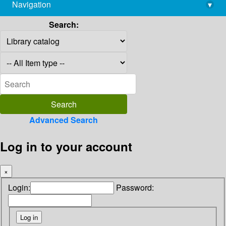
Navigation
▾
library@imsc.res.in
Search:
Advanced Search
Log in to your account
×
Login:
Password: