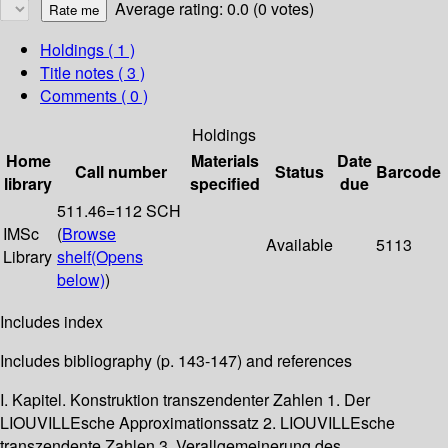
Average rating: 0.0 (0 votes)
Holdings
( 1 )
Title notes ( 3 )
Comments ( 0 )
Holdings
Home
Materials
Date
Call number
Status
Barcode
library
specified
due
511.46=112 SCH
IMSc
(
Browse
Available
5113
Library
shelf
(Opens
below)
)
Includes index
Includes bibliography (p. 143-147) and references
I. Kapitel. Konstruktion transzendenter Zahlen 1. Der
LIOUVILLEsche Approximationssatz 2. LIOUVILLEsche
transzendente Zahlen 3. Verallgemeinerung des